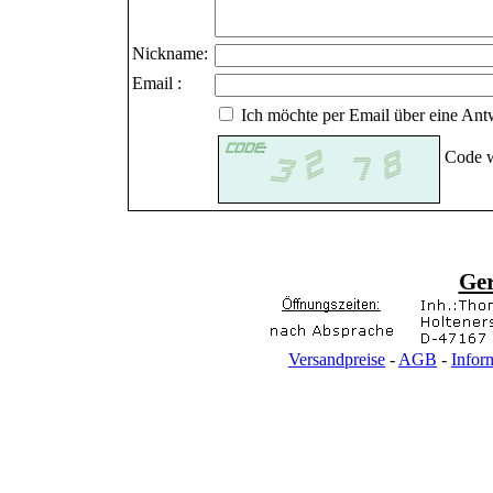
Nickname:
Email :
Ich möchte per Email über eine Antw
Code w
Ge
Versandpreise
-
AGB
-
Infor