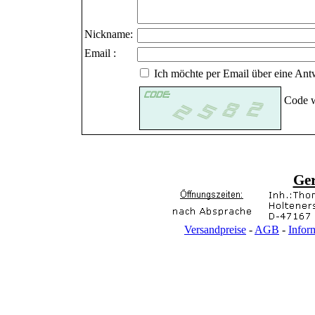
Nickname:
Email :
Ich möchte per Email über eine Antw
Code w
Ge
Versandpreise
-
AGB
-
Infor