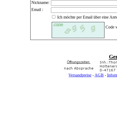
Nickname:
Email :
Ich möchte per Email über eine Antw
Code w
Ge
Versandpreise
-
AGB
-
Infor