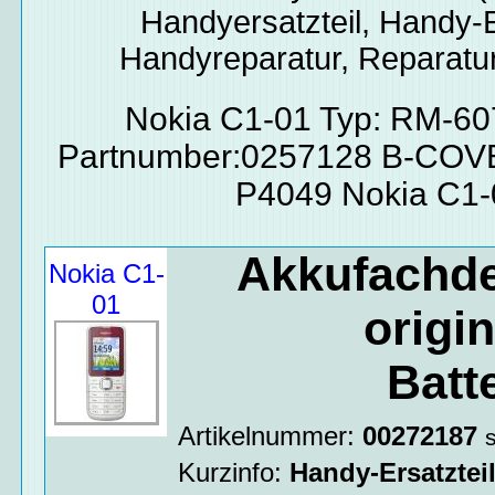
Handyersatzteil, Handy-E
Handyreparatur, Reparatur
Nokia C1-01 Typ: RM-6
Partnumber:0257128 B-CO
P4049 Nokia C1-
Akkufachde
Nokia C1-
01
origi
Batt
Artikelnummer:
00272187
Kurzinfo:
Handy-Ersatztei