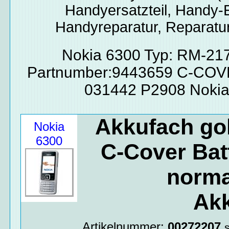
Handyersatzteil, Handy-E
Handyreparatur, Reparatur
Nokia 6300 Typ: RM-21
Partnumber:9443659 C-CO
031442 P2908 Nokia
Akkufach gol
Nokia
6300
C-Cover Batt
norma
Akk
Artikelnummer:
00272207