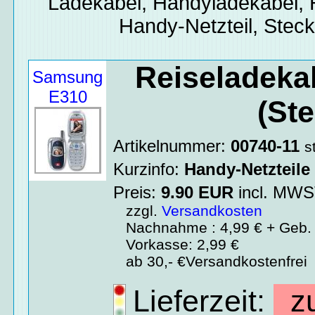
Ladekabel, Handyladekabel, H
Handy-Netzteil, Stec
Reiseladeka
Samsung
E310
(Ste
Artikelnummer:
00740-11
s
Kurzinfo:
Handy-Netzteile
Preis:
9.90
EUR
incl. MW
zzgl.
Versandkosten
Nachnahme : 4,99 € + Geb. 
Vorkasse: 2,99 €
ab 30,- €Versandkostenfrei
Lieferzeit:
zu