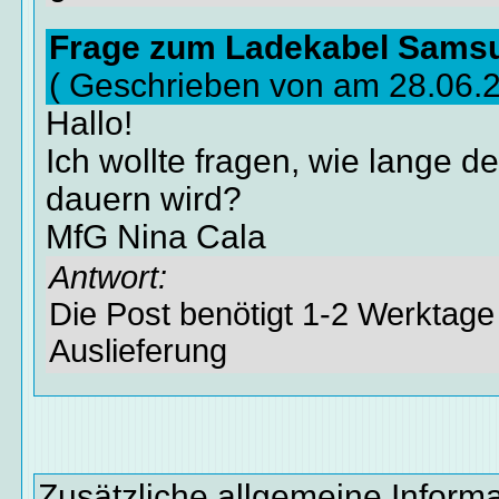
Frage zum Ladekabel Sams
( Geschrieben von am 28.06.
Hallo!
Ich wollte fragen, wie lange d
dauern wird?
MfG Nina Cala
Antwort:
Die Post benötigt 1-2 Werktage 
Auslieferung
Zusätzliche allgemeine Inform