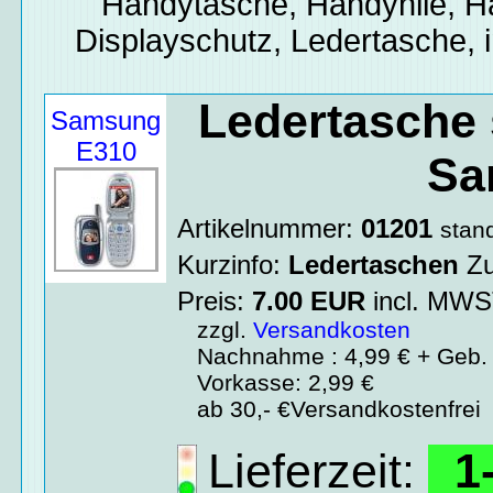
Handytasche, Handyhlle, H
Displayschutz, Ledertasche, i
Ledertasche 
Samsung
E310
Sa
Artikelnummer:
01201
stan
Kurzinfo:
Ledertaschen
Z
Preis:
7.00
EUR
incl. MW
zzgl.
Versandkosten
Nachnahme : 4,99 € + Geb. 
Vorkasse: 2,99 €
ab 30,- €Versandkostenfrei
Lieferzeit:
1-