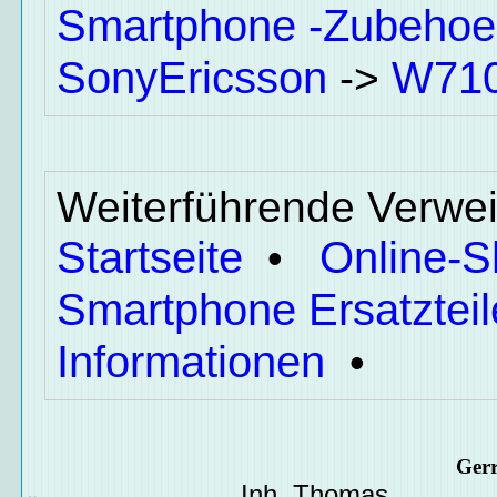
Smartphone -Zubehoe
SonyEricsson
W710
->
Weiterführende Verwei
Startseite
Online-
•
Smartphone Ersatzteil
Informationen
•
Ger
Inh. Thomas