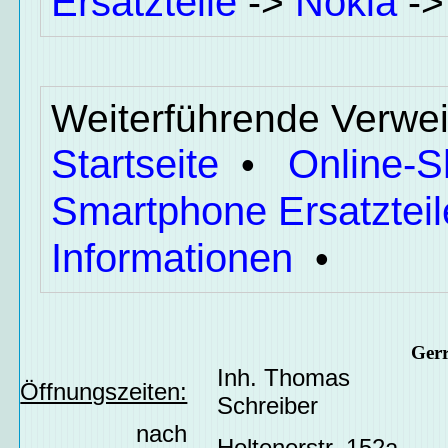
Ersatzteile
Nokia
->
-
Weiterführende Verwei
Startseite
Online-
•
Smartphone Ersatzteil
Informationen
•
Ger
Inh. Thomas
Öffnungszeiten:
Schreiber
nach
Holtenerstr. 152a