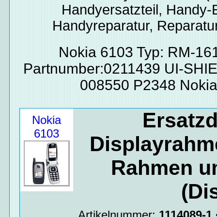
Handyersatzteil, Handy-E
Handyreparatur, Reparatur
Nokia 6103 Typ: RM-16
Partnumber:0211439 UI-SHI
008550 P2348 Nokia
Ersatzd
Nokia
6103
Displayrahme
Rahmen um
(Di
Artikelnummer:
1114089-1