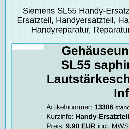
Siemens SL55
Handy-Ersatz
Ersatzteil, Handyersatzteil, Ha
Handyreparatur, Reparatur
Gehäuseunt
SL55 saphir
Lautstärkesch
In
Artikelnummer:
13306
stan
Kurzinfo:
Handy-Ersatztei
Preis:
9.90
EUR
incl. MW