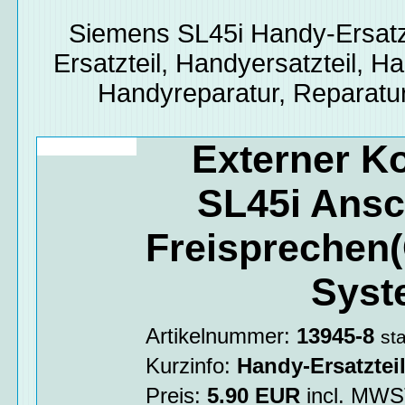
Siemens SL45i
Handy-Ersatz
Ersatzteil, Handyersatzteil, Ha
Handyreparatur, Reparatur
Externer K
SL45i Ans
Freisprechen
Syst
Artikelnummer:
13945-8
st
Kurzinfo:
Handy-Ersatztei
Preis:
5.90
EUR
incl. MW