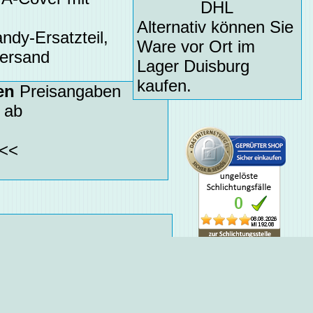
DHL
Alternativ können Sie
ndy-Ersatzteil,
Ware vor Ort im
Versand
Lager Duisburg
kaufen.
en
Preisangaben
 ab
<<
Datenschutz
heibe,
Betrugsschutz
layglas,
schlichtungsstelle
keine Versteckten Kos