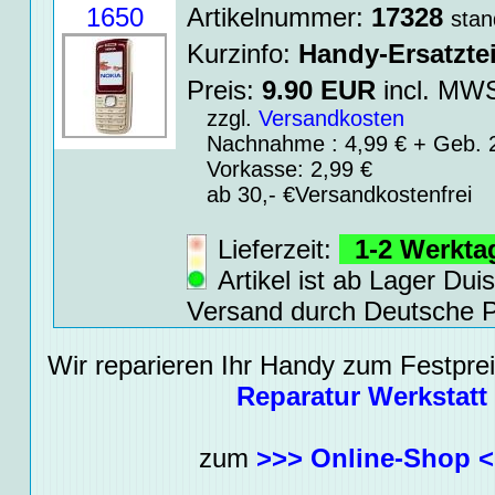
1650
Artikelnummer:
17328
stan
Kurzinfo:
Handy-Ersatztei
Preis:
9.90
EUR
incl. M
zzgl.
Versandkosten
Nachnahme : 4,99 € + Geb. 2
Vorkasse: 2,99 €
ab 30,- €Versandkostenfrei
Lieferzeit:
1-2 Werkt
Artikel ist ab Lager Dui
Versand durch Deutsche P
Wir reparieren Ihr Handy zum Festpreis
Reparatur Werkstatt
zum
>>> Online-Shop 