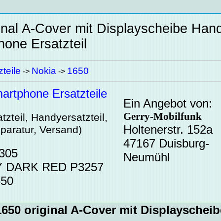
inal A-Cover mit Displayscheibe
Han
one Ersatzteil
teile
Nokia
1650
->
->
rtphone Ersatzteile
Ein Angebot von:
Gerry-Mobilfunk
zteil, Handyersatzteil,
Holtenerstr. 152a
paratur, Versand)
47167 Duisburg-
-305
Neumühl
Y DARK RED P3257
650
1650 original A-Cover mit Displayscheib