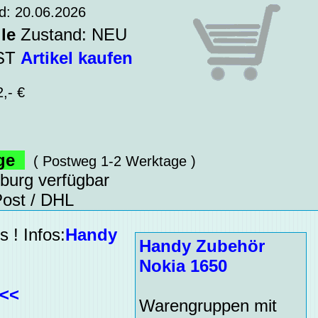
d: 20.06.2026
le
Zustand: NEU
WST
Artikel kaufen
,- €
age
( Postweg 1-2 Werktage )
sburg verfügbar
ost / DHL
 ! Infos:
Handy
Handy Zubehör
Nokia 1650
<<<
Warengruppen mit