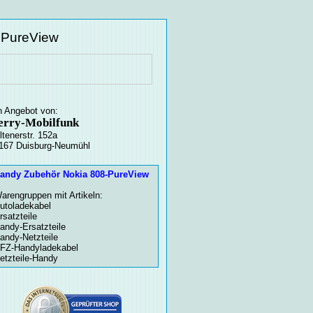
 PureView
n Angebot von:
erry-Mobilfunk
ltenerstr. 152a
167 Duisburg-Neumühl
andy Zubehör Nokia 808-PureView
arengruppen mit Artikeln:
utoladekabel
rsatzteile
andy-Ersatzteile
andy-Netzteile
FZ-Handyladekabel
etzteile-Handy