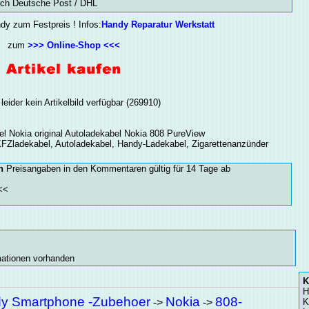
rch Deutsche Post / DHL
ndy zum Festpreis ! Infos:
Handy Reparatur Werkstatt
zum
>>> Online-Shop <<<
 leider kein Artikelbild verfügbar (269910)
 Nokia original Autoladekabel Nokia 808 PureView
FZladekabel, Autoladekabel, Handy-Ladekabel, Zigarettenanzünder
n
Preisangaben in den Kommentaren gültig für 14 Tage ab
<<
rmationen vorhanden
K
H
y Smartphone -Zubehoer
Nokia
808-
->
->
K