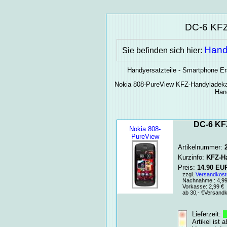
DC-6 KFZ
Hand
Sie befinden sich hier:
Handyersatzteile - Smartphone Er
Nokia 808-PureView
KFZ-Handyladeka
Han
DC-6 KFZ
Nokia 808-
PureView
Artikelnummer:
Kurzinfo:
KFZ-H
Preis:
14.90
EU
zzgl.
Versandkost
Nachnahme : 4,99 
Vorkasse: 2,99 €
ab 30,- €Versandko
Lieferzeit:
1
Artikel ist 