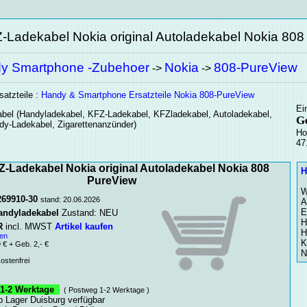
-Ladekabel Nokia original Autoladekabel Nokia 808
y Smartphone -Zubehoer
Nokia
808-PureView
->
->
satzteile :
Handy & Smartphone Ersatzteile Nokia 808-PureView
Ei
bel
(Handyladekabel, KFZ-Ladekabel, KFZladekabel, Autoladekabel,
G
dy-Ladekabel, Zigarettenanzünder)
Ho
47
-Ladekabel Nokia original Autoladekabel Nokia 808
H
PureView
W
269910-30
stand: 20.06.2026
A
E
andyladekabel
Zustand: NEU
H
R
incl. MWST
Artikel kaufen
H
en
K
€ + Geb. 2,- €
N
stenfrei
-2 Werktage
( Postweg 1-2 Werktage )
ab Lager Duisburg verfügbar