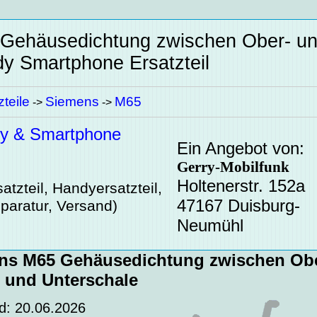
 Gehäusedichtung zwischen Ober- u
y Smartphone Ersatzteil
teile
Siemens
M65
->
->
y & Smartphone
Ein Angebot von:
Gerry-Mobilfunk
Holtenerstr. 152a
atzteil, Handyersatzteil,
47167 Duisburg-
paratur, Versand)
Neumühl
ns M65 Gehäusedichtung zwischen Obe
und Unterschale
d: 20.06.2026