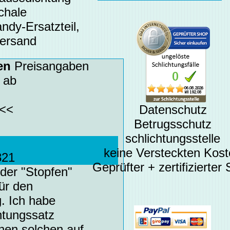
chale
ndy-Ersatzteil,
Versand
en
Preisangaben
 ab
<<
Datenschutz
Betrugsschutz
schlichtungsstelle
keine Versteckten Kos
821
Geprüfter + zertifizierter
der "Stopfen"
für den
. Ich habe
htungssatz
inen solchen auf