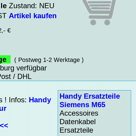
le
Zustand: NEU
WST
Artikel kaufen
,- €
age
( Postweg 1-2 Werktage )
sburg verfügbar
ost / DHL
Handy Ersatzteile
 ! Infos:
Handy
Siemens M65
ur
Accessoires
Datenkabel
<<<
Ersatzteile