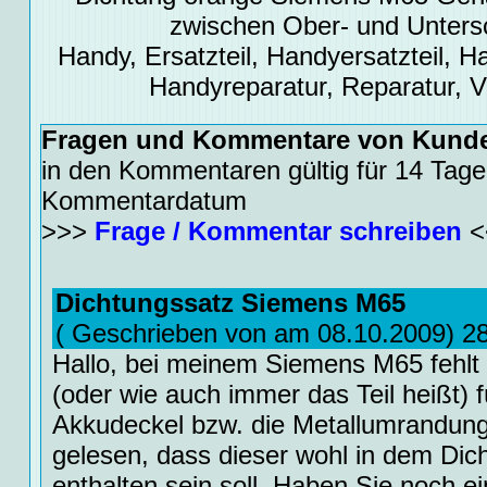
zwischen Ober- und Unters
Handy, Ersatzteil, Handyersatzteil, Ha
Handyreparatur, Reparatur, 
Fragen und Kommentare von Kund
in den Kommentaren gültig für 14 Tage
Kommentardatum
>>>
Frage / Kommentar schreiben
<
Dichtungssatz Siemens M65
( Geschrieben von am 08.10.2009) 2
Hallo, bei meinem Siemens M65 fehlt 
(oder wie auch immer das Teil heißt) 
Akkudeckel bzw. die Metallumrandung
gelesen, dass dieser wohl in dem Dic
enthalten sein soll. Haben Sie noch e