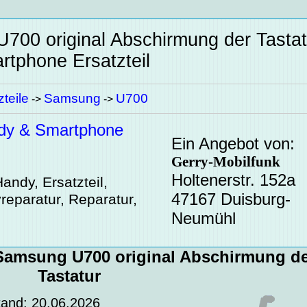
700 original Abschirmung der Tastat
tphone Ersatzteil
teile
Samsung
U700
->
->
dy & Smartphone
Ein Angebot von:
Gerry-Mobilfunk
Holtenerstr. 152a
andy, Ersatzteil,
47167 Duisburg-
reparatur, Reparatur,
Neumühl
Samsung U700 original Abschirmung d
Tastatur
tand: 20.06.2026