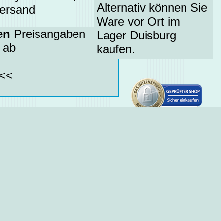
Alternativ können Sie
Versand
Ware vor Ort im
en
Preisangaben
Lager Duisburg
 ab
kaufen.
<<
Datenschutz
Betrugsschutz
schlichtungsstelle
keine Versteckten Kos
Geprüfter + zertifizierter