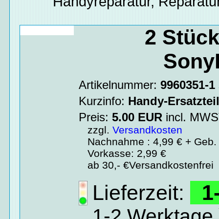
Handyreparatur, Reparatur
2 Stüc
Sony
Artikelnummer:
9960351-1
Kurzinfo:
Handy-Ersatztei
Preis:
5.00
EUR
incl. MW
zzgl.
Versandkosten
Nachnahme : 4,99 € + Geb. 
Vorkasse: 2,99 €
ab 30,- €Versandkostenfrei
Lieferzeit:
1-
1-2 Werktage 