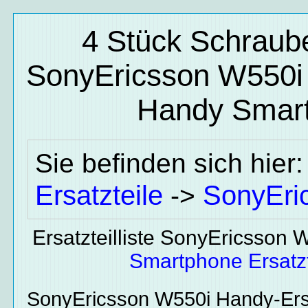
4 Stück Schrau
SonyEricsson W550i
Handy Smart
Sie befinden sich hier
Ersatzteile
SonyEri
->
Ersatzteilliste SonyEricsson 
Smartphone Ersatzt
SonyEricsson W550i
Handy-Ers