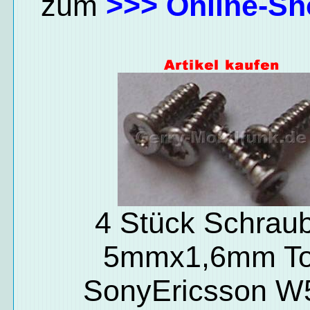
zum
>>> Online-Sh
4 Stück Schrau
5mmx1,6mm To
SonyEricsson W