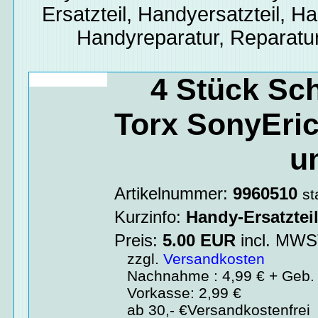
Ersatzteil, Handyersatzteil, Ha
Handyreparatur, Reparatur
4 Stück S
Torx SonyEri
u
Artikelnummer:
9960510
st
Kurzinfo:
Handy-Ersatztei
Preis:
5.00
EUR
incl. MW
zzgl.
Versandkosten
Nachnahme : 4,99 € + Geb. 
Vorkasse: 2,99 €
ab 30,- €Versandkostenfrei