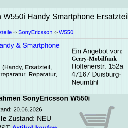
n W550i
Handy Smartphone Ersatztei
teile
SonyEricsson
W550i
->
->
andy & Smartphone
Ein Angebot von:
Gerry-Mobilfunk
Holtenerstr. 152a
e
(Handy, Ersatzteil,
47167 Duisburg-
reparatur, Reparatur,
Neumühl
ahmen SonyEricsson W550i
tand: 20.06.2026
le
Zustand: NEU
MWST
Artikel kaufen