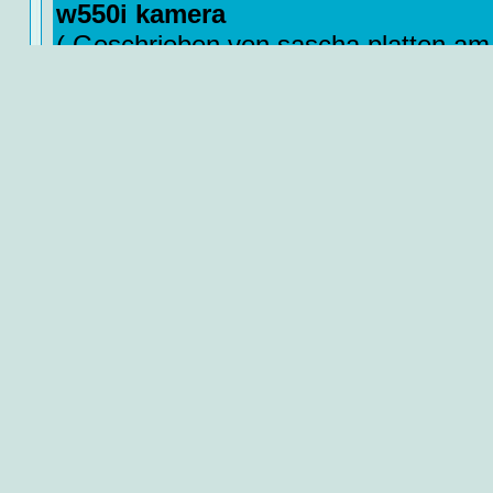
w550i kamera
( Geschrieben von sascha platten am
habe ein problem mit der kamera funk
diese anwähle obwohl das telefon ver
wird verlangt es zu schliesen was kön
Antwort:
Wurde das Gerät schonmal geöffnet ? 
Fehler einfach so auf ohne das jema
was gemacht hat ?
Zusätzliche allgemeine Informationen
Zur Zeit leider noch keine Zusatzinfor
vorhanden