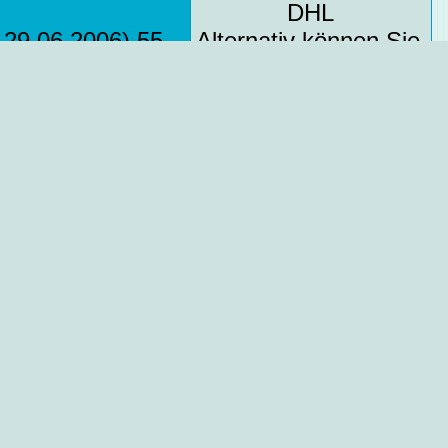
DHL
 29.06.2006) 55
Alternativ können Sie
tion wenn ich
Ware vor Ort im
schlossen ist
Lager Duisburg
nte das sein ?
kaufen.
Oder tritt der
nd an dem Gerät
Datenschutz
Betrugsschutz
mationen
schlichtungsstelle
keine Versteckten Kos