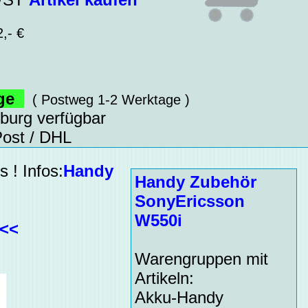
,- €
age
( Postweg 1-2 Werktage )
sburg verfügbar
ost / DHL
 ! Infos:
Handy
Handy Zubehör
SonyEricsson
W550i
<<<
Warengruppen mit
Artikeln:
Akku-Handy