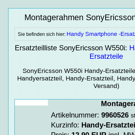
Montagerahmen SonyEricsso
Handy Smartphone -Ersatz
Sie befinden sich hier:
Ersatzteilliste SonyEricsson W550i:
H
Ersatzteile
SonyEricsson W550i
Handy-Ersatzteil
Handyersatzteil, Handy-Ersatzteil, Handy
Versand)
Montager
Artikelnummer:
9960526
s
Kurzinfo:
Handy-Ersatztei
Preis:
12.90
EUR
incl. 