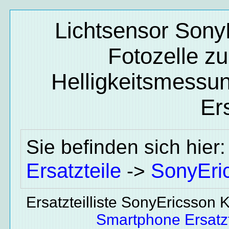
Lichtsensor Son
Fotozelle z
Helligkeitsmessu
Ers
Sie befinden sich hier
Ersatzteile
SonyEri
->
Ersatzteilliste SonyEricsson 
Smartphone Ersatzt