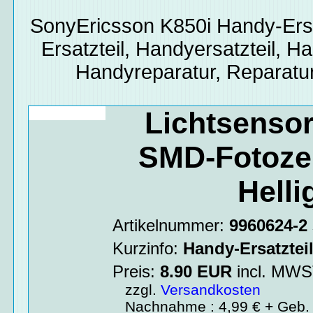
SonyEricsson K850i
Handy-Ersa
Ersatzteil, Handyersatzteil, Ha
Handyreparatur, Reparatur
Lichtsenso
SMD-Fotozel
Hell
Artikelnummer:
9960624-2
Kurzinfo:
Handy-Ersatztei
Preis:
8.90
EUR
incl. MW
zzgl.
Versandkosten
Nachnahme : 4,99 € + Geb. 