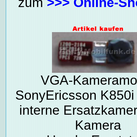
zum
>>> Online-Sh
VGA-Kameramo
SonyEricsson K850i 
interne Ersatzkam
Kamera