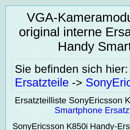
VGA-Kameramodul
original interne E
Handy Smart
Sie befinden sich hier
Ersatzteile
SonyEri
->
Ersatzteilliste SonyEricsson 
Smartphone Ersatzt
SonyEricsson K850i
Handy-Ersa