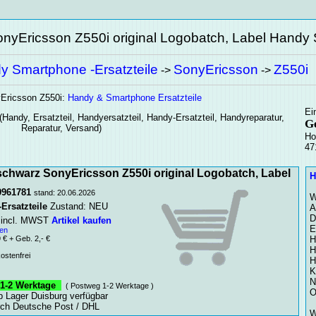
nyEricsson Z550i original Logobatch, Label
Handy S
y Smartphone -Ersatzteile
SonyEricsson
Z550i
->
->
nyEricsson Z550i:
Handy & Smartphone Ersatzteile
Ei
(Handy, Ersatzteil, Handyersatzteil, Handy-Ersatzteil, Handyreparatur,
G
Reparatur, Versand)
Ho
47
schwarz SonyEricsson Z550i original Logobatch, Label
H
9961781
stand: 20.06.2026
W
Ersatzteile
Zustand: NEU
A
D
incl. MWST
Artikel kaufen
E
en
€ + Geb. 2,- €
H
H
stenfrei
H
K
N
-2 Werktage
( Postweg 1-2 Werktage )
O
ab Lager Duisburg verfügbar
rch Deutsche Post / DHL
W