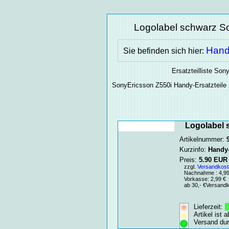
Logolabel schwarz So
Hand
Sie befinden sich hier:
Ersatzteilliste So
SonyEricsson Z550i
Handy-Ersatzteile
Logolabel 
Artikelnummer:
Kurzinfo:
Handy-
Preis:
5.90
EUR
zzgl.
Versandkost
Nachnahme : 4,99 
Vorkasse: 2,99 €
ab 30,- €Versandko
Lieferzeit:
1
Artikel ist 
Versand du