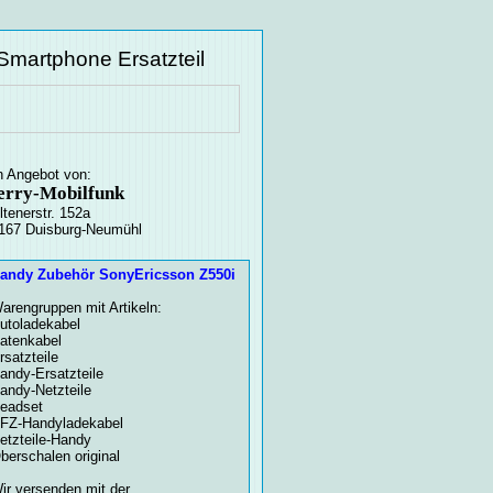
martphone Ersatzteil
n Angebot von:
erry-Mobilfunk
ltenerstr. 152a
167 Duisburg-Neumühl
andy Zubehör SonyEricsson Z550i
arengruppen mit Artikeln:
utoladekabel
atenkabel
rsatzteile
andy-Ersatzteile
andy-Netzteile
eadset
FZ-Handyladekabel
etzteile-Handy
berschalen original
ir versenden mit der