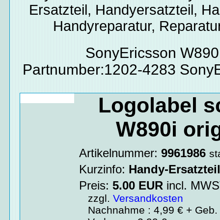
Ersatzteil, Handyersatzteil, Ha
Handyreparatur, Reparatur
SonyEricsson W890i
Partnumber:1202-4283 SonyE
Logolabel 
W890i orig
Artikelnummer:
9961986
st
Kurzinfo:
Handy-Ersatztei
Preis:
5.00
EUR
incl. MW
zzgl.
Versandkosten
Nachnahme : 4,99 € + Geb. 