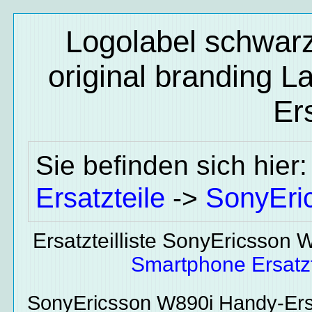
Logolabel schwar
original branding L
Ers
Sie befinden sich hier
Ersatzteile
SonyEri
->
Ersatzteilliste SonyEricsson 
Smartphone Ersatzt
SonyEricsson W890i
Handy-Ers