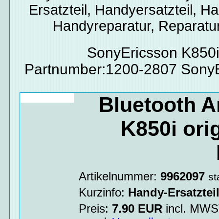
Ersatzteil, Handyersatzteil, Ha
Handyreparatur, Reparatur
SonyEricsson K850i
Partnumber:1200-2807 SonyE
Bluetooth 
K850i ori
Artikelnummer:
9962097
st
Kurzinfo:
Handy-Ersatztei
Preis:
7.90
EUR
incl. MW