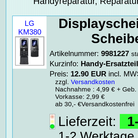
Handyreparatur, Reparatur
Displaysche
LG
KM380
Scheib
Artikelnummer:
9981227
st
Kurzinfo:
Handy-Ersatztei
Preis:
12.90
EUR
incl. M
zzgl.
Versandkosten
Nachnahme : 4,99 € + Geb. 
Vorkasse: 2,99 €
ab 30,- €Versandkostenfrei
Lieferzeit:
1-
1-2 Werktage 