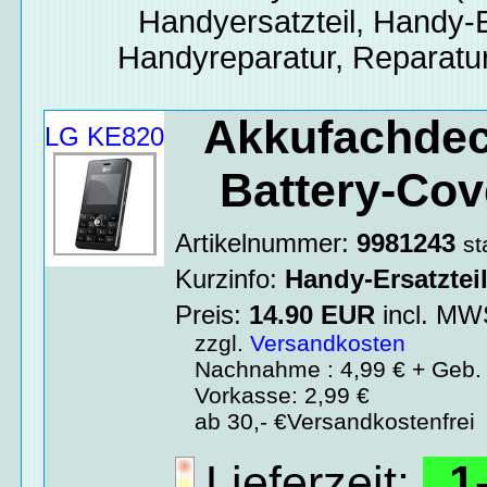
Handyersatzteil, Handy-E
Handyreparatur, Reparatur
Akkufachdec
LG KE820
Battery-Cov
Artikelnummer:
9981243
st
Kurzinfo:
Handy-Ersatztei
Preis:
14.90
EUR
incl. M
zzgl.
Versandkosten
Nachnahme : 4,99 € + Geb. 
Vorkasse: 2,99 €
ab 30,- €Versandkostenfrei
Lieferzeit:
1-