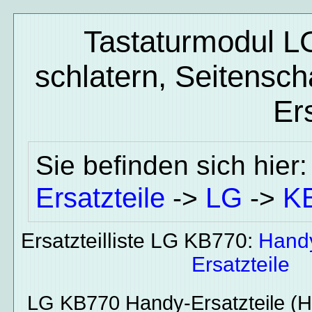
Tastaturmodul L
schlatern, Seitensch
Ers
Sie befinden sich hier
Ersatzteile
LG
K
->
->
Ersatzteilliste LG KB770:
Hand
Ersatzteile
LG KB770
Handy-Ersatzteile
(Ha