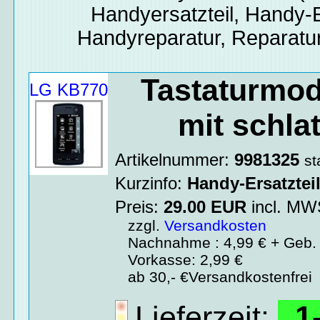
Handyersatzteil, Handy-E
Handyreparatur, Reparatur
Tastaturmod
LG KB770
mit schla
Artikelnummer:
9981325
st
Kurzinfo:
Handy-Ersatztei
Preis:
29.00
EUR
incl. M
zzgl.
Versandkosten
Nachnahme : 4,99 € + Geb. 
Vorkasse: 2,99 €
ab 30,- €Versandkostenfrei
Lieferzeit:
1-