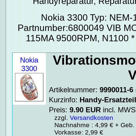
Handyreparatur, Reparatur
Nokia 3300 Typ: NEM-
Partnumber:6800049 VIB MO
115MA 9500RPM, N1100 *
Vibrationsmot
Nokia
3300
V
Artikelnummer:
9990011-6
Kurzinfo:
Handy-Ersatztei
Preis:
9.90
EUR
incl. MW
zzgl.
Versandkosten
Nachnahme : 4,99 € + Geb. 
Vorkasse: 2,99 €