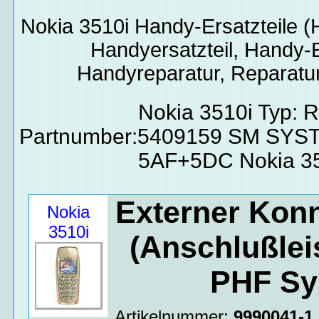
Nokia 3510i
Handy-Ersatzteile
(H
Handyersatzteil, Handy-E
Handyreparatur, Reparatur
Nokia 3510i Typ: 
Partnumber:5409159 SM SY
5AF+5DC Nokia 3
Externer Konn
Nokia
3510i
(Anschlußle
PHF Sy
Artikelnummer:
9990041-1