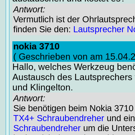
Antwort:
Vermutlich ist der Ohrlautsprec
finden Sie den:
Lautsprecher No
nokia 3710
( Geschrieben von am 15.04.
Hallo, welches Werkzeug ben
Austausch des Lautsprechers f
und Klingelton.
Antwort:
Sie benötigen beim Nokia 3710 
TX4+ Schraubendreher
und ei
Schraubendreher
um die Unters