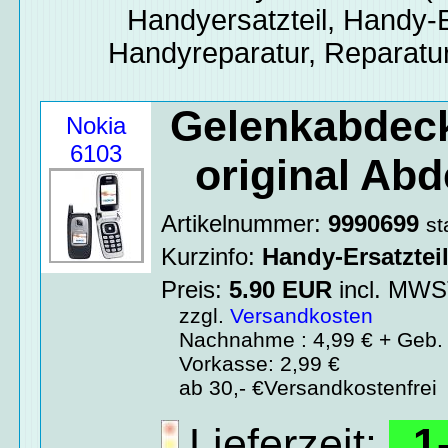
Handyersatzteil, Handy-E
Handyreparatur, Reparatur
Gelenkabdeck
Nokia
6103
original Ab
Artikelnummer:
9990699
st
Kurzinfo:
Handy-Ersatztei
Preis:
5.90
EUR
incl. MW
zzgl.
Versandkosten
Nachnahme : 4,99 € + Geb. 
Vorkasse: 2,99 €
ab 30,- €Versandkostenfrei
Lieferzeit:
1-