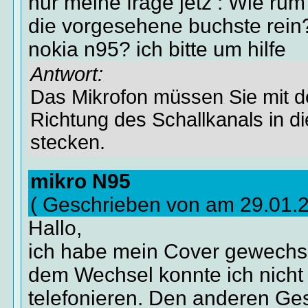
nur meine frage jetz : Wie rum 
die vorgesehene buchste rein
nokia n95? ich bitte um hilfe
Antwort:
Das Mikrofon müssen Sie mit d
Richtung des Schallkanals in d
stecken.
mikro N95
( Geschrieben von am 29.01.
Hallo,
ich habe mein Cover gewechs
dem Wechsel konnte ich nicht
telefonieren. Den anderen Ge