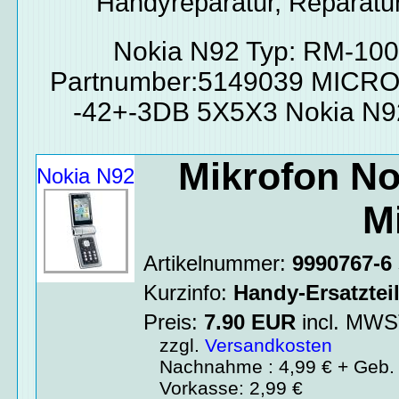
Handyreparatur, Reparatur
Nokia N92 Typ: RM-10
Partnumber:5149039 MIC
-42+-3DB 5X5X3 Nokia N9
Mikrofon No
Nokia N92
M
Artikelnummer:
9990767-6
Kurzinfo:
Handy-Ersatztei
Preis:
7.90
EUR
incl. MW
zzgl.
Versandkosten
Nachnahme : 4,99 € + Geb. 
Vorkasse: 2,99 €