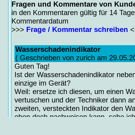
Fragen und Kommentare von Kund
in den Kommentaren gültig für 14 Tage
Kommentardatum
>>>
Frage / Kommentar schreiben
<
Wasserschadenindikator
( Geschrieben von zurich am 29.05.2
Guten Tag!
Ist der Wasserschadenindikator nebe
einzige im Gerät?
Weil: ersetze ich diesen, um einen 
vertuschen und der Techniker dann a
zweiten, versteckten Indikator den 
eben doch nachweisen kann, sehe ich d
aus, nicht?
Besten Dank, Gruess aus der Schwei