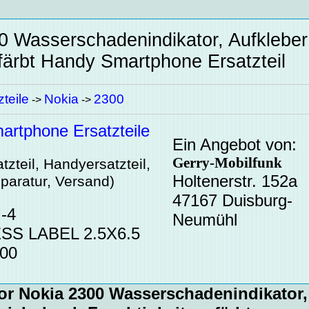
00 Wasserschadenindikator, Aufkleber
färbt
Handy Smartphone Ersatzteil
teile
Nokia
2300
->
->
rtphone Ersatzteile
Ein Angebot von:
Gerry-Mobilfunk
zteil, Handyersatzteil,
Holtenerstr. 152a
paratur, Versand)
47167 Duisburg-
-4
Neumühl
SS LABEL 2.5X6.5
300
tor Nokia 2300 Wasserschadenindikator,