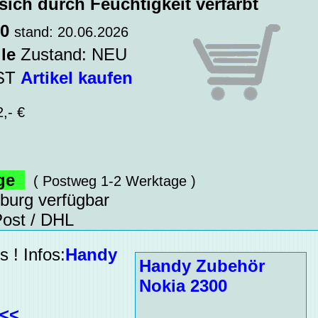
sich durch Feuchtigkeit verfärbt
10
stand: 20.06.2026
le
Zustand: NEU
WST
Artikel kaufen
,- €
age
( Postweg 1-2 Werktage )
sburg verfügbar
ost / DHL
 ! Infos:
Handy
Handy Zubehör
Nokia 2300
<<<