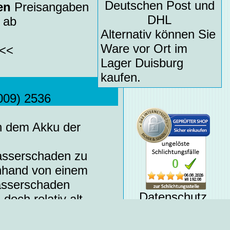
Deutschen Post und
en
Preisangaben
DHL
 ab
Alternativ können Sie
Ware vor Ort im
<<
Lager Duisburg
kaufen.
009) 2536
n dem Akku der
Wasserschaden zu
nhand von einem
Wasserschaden
Datenschutz
och relativ alt
Betrugsschutz
schlichtungsstelle
z