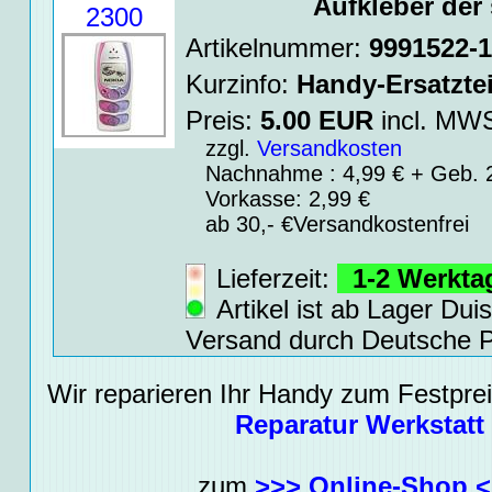
Aufkleber der 
2300
Artikelnummer:
9991522-
Kurzinfo:
Handy-Ersatztei
Preis:
5.00
EUR
incl. M
zzgl.
Versandkosten
Nachnahme : 4,99 € + Geb. 2
Vorkasse: 2,99 €
ab 30,- €Versandkostenfrei
Lieferzeit:
1-2 Werkt
Artikel ist ab Lager Dui
Versand durch Deutsche P
Wir reparieren Ihr Handy zum Festpreis
Reparatur Werkstatt
zum
>>> Online-Shop 