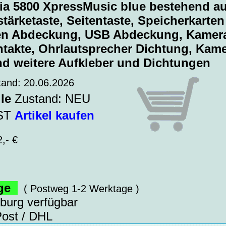
ia 5800 XpressMusic blue bestehend a
tärketaste, Seitentaste, Speicherkarten
en Abdeckung, USB Abdeckung, Kamer
takte, Ohrlautsprecher Dichtung, Kam
nd weitere Aufkleber und Dichtungen
tand: 20.06.2026
le
Zustand: NEU
WST
Artikel kaufen
,- €
age
( Postweg 1-2 Werktage )
sburg verfügbar
ost / DHL