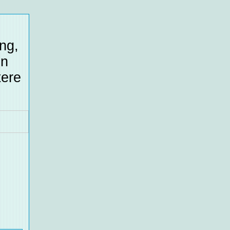
ng,
en
tere