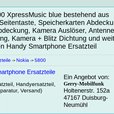
00 XpressMusic blue bestehend aus
 Seitentaste, Speicherkarten Abdecku
bdeckung, Kamera Auslöser, Antenn
ng, Kamera + Blitz Dichtung und wei
en
Handy Smartphone Ersatzteil
teile
Nokia
5800
->
->
rtphone Ersatzteile
Ein Angebot von:
Gerry-Mobilfunk
zteil, Handyersatzteil,
Holtenerstr. 152a
paratur, Versand)
47167 Duisburg-
Neumühl