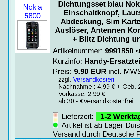
Dichtungsset blau Nok
Nokia
Einschaltknopf, Lauts
5800
Abdeckung, Sim Kart
Auslöser, Antennen Kon
+ Blitz Dichtung u
Artikelnummer:
9991850
s
Kurzinfo:
Handy-Ersatztei
Preis:
9.90
EUR
incl. M
zzgl.
Versandkosten
Nachnahme : 4,99 € + Geb. 2
Vorkasse: 2,99 €
ab 30,- €Versandkostenfrei
Lieferzeit:
1-2 Werkt
Artikel ist ab Lager Dui
Versand durch Deutsche P