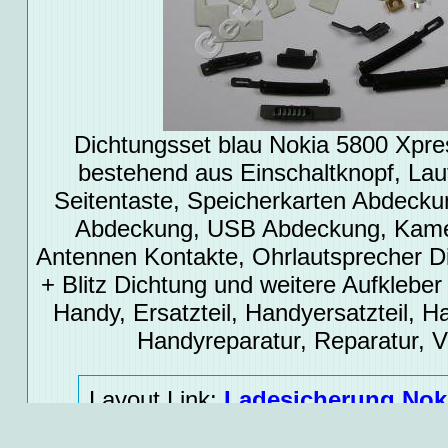
Dichtungsset blau Nokia 5800 Xpre
bestehend aus Einschaltknopf, Laut
Seitentaste, Speicherkarten Abdecku
Abdeckung, USB Abdeckung, Kame
Antennen Kontakte, Ohrlautsprecher D
+ Blitz Dichtung und weitere Aufklebe
Handy, Ersatzteil, Handyersatzteil, Ha
Handyreparatur, Reparatur, 
Layout Link
:
Ladesicherung Nok
Anhand eines Fotos der Hauptplat