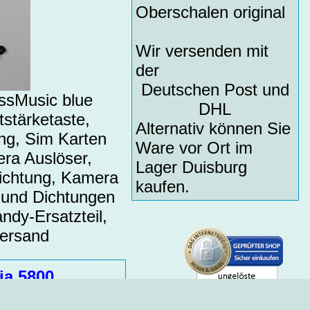
Oberschalen original
Wir versenden mit
der
Deutschen Post und
ssMusic blue
DHL
stärketaste,
Alternativ können Sie
ng, Sim Karten
Ware vor Ort im
ra Auslöser,
Lager Duisburg
ichtung, Kamera
kaufen.
r und Dichtungen
ndy-Ersatzteil,
Versand
ia 5800
ine wird gezeigt