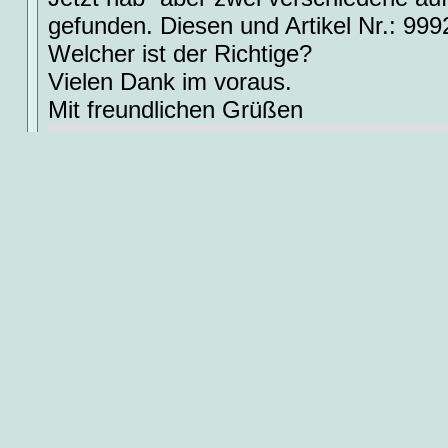
gefunden. Diesen und Artikel Nr.: 999
Welcher ist der Richtige?
Vielen Dank im voraus.
Mit freundlichen Grüßen
Antwort:
Hier handelt es sich um den Speicherk
den Kartenleser für die micro SD Kar
Simkartenleser finden Sie hier:
Simka
820
Zusätzliche allgemeine Informationen
Ähnliche Begriffe:
Kartenleser, Speich
Simkartenleser