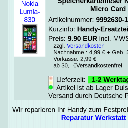
Speicherkartenleser 
Nokia
Micro Card 
Lumia-
830
Artikelnummer:
9992630-
Kurzinfo:
Handy-Ersatztei
Preis:
9.90
EUR
incl. M
zzgl.
Versandkosten
Nachnahme : 4,99 € + Geb. 2
Vorkasse: 2,99 €
ab 30,- €Versandkostenfrei
Lieferzeit:
1-2 Werkt
Artikel ist ab Lager Dui
Versand durch Deutsche P
Wir reparieren Ihr Handy zum Festpreis
Reparatur Werkstatt