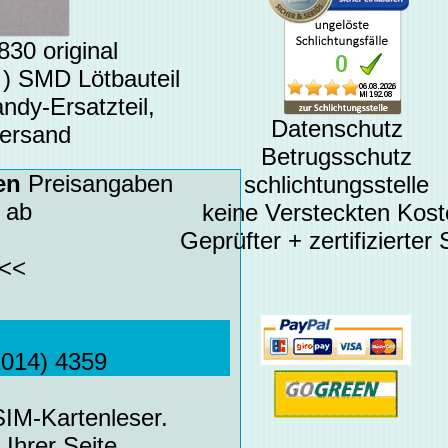
30 original
 ) SMD Lötbauteil
ndy-Ersatzteil,
Datenschutz
Versand
Betrugsschutz
en
Preisangaben
schlichtungsstelle
 ab
keine Versteckten Kos
Geprüfter + zertifizierter
<<
2014) 4359
SIM-Kartenleser.
 Ihrer Seite