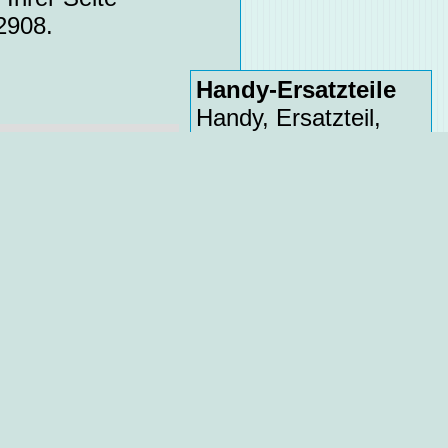
2908.
Handy-Ersatzteile
Handy, Ersatzteil,
Handyersatzteil,
artenleser, also
Handy-Ersatzteil,
te. Den
Handyreparatur,
rtenleser Lumia
Reparatur, Versand
Ihr Handy ist Defekt ?
Nutzen Sie unsere
Ersatzteile um Ihr
Handy wieder zu
reparieren.
erkartenleser,