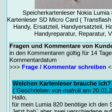
Speicherkartenleser Nokia Lumia 8
Kartenleser SD Micro Card ( Transflash
Handy, Ersatzteil, Handyersatzteil, Ha
Handyreparatur, Reparatur, 
Fragen und Kommentare von Kund
in den Kommentaren gültig für 14 Tage
Kommentardatum
>>>
Frage / Kommentar schreiben
<
Welchen Kartenleser brauche ich?
( Geschrieben von mafroli am 20.01.
Hallo,
für mein Lumia 820 benötige ich den 
Jetzt hab` aber zwei verschiedene auf