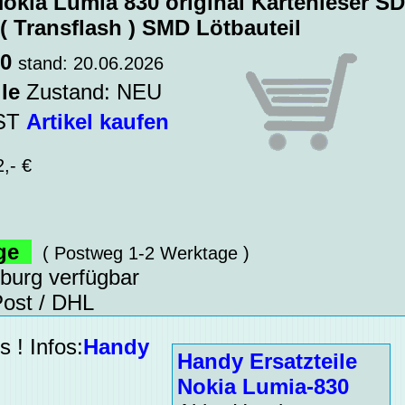
Nokia Lumia 830 original Kartenleser S
( Transflash ) SMD Lötbauteil
10
stand: 20.06.2026
le
Zustand: NEU
WST
Artikel kaufen
,- €
age
( Postweg 1-2 Werktage )
sburg verfügbar
ost / DHL
 ! Infos:
Handy
Handy Ersatzteile
Nokia Lumia-830