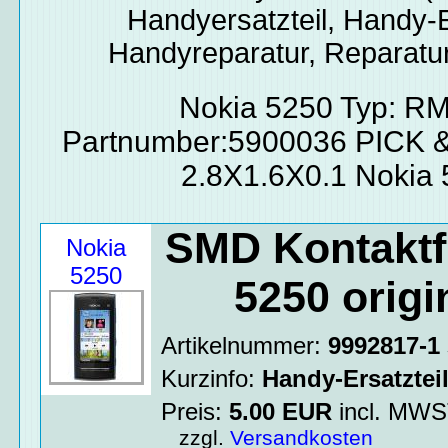
Handyersatzteil, Handy-E
Handyreparatur, Reparatur
Nokia 5250 Typ: R
Partnumber:5900036 PICK
2.8X1.6X0.1 Nokia
SMD Kontaktfl
Nokia
5250
5250 origi
Artikelnummer:
9992817-1
Kurzinfo:
Handy-Ersatztei
Preis:
5.00
EUR
incl. MW
zzgl.
Versandkosten