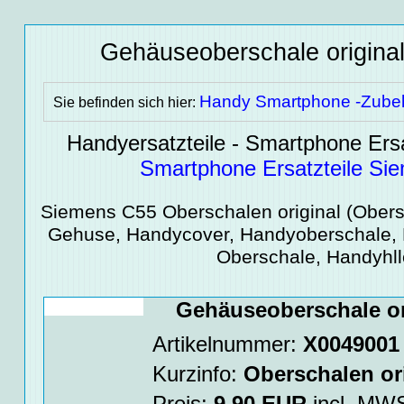
Gehäuseoberschale origin
Handy Smartphone -Zube
Sie befinden sich hier:
Handyersatzteile - Smartphone Ersa
Smartphone Ersatzteile Si
Siemens C55
Oberschalen original
(Obersc
Gehuse, Handycover, Handyoberschale,
Oberschale, Handyhll
Gehäuseoberschale or
Artikelnummer:
X0049001
Kurzinfo:
Oberschalen or
Preis:
9.90
EUR
incl. M