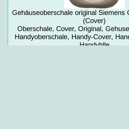
Gehäuseoberschale original Siemens
(Cover)
Oberschale, Cover, Original, Gehus
Handyoberschale, Handy-Cover, Han
Handyhlle
Fragen und Kommentare von Kund
in den Kommentaren gültig für 14 Tage
Kommentardatum
>>>
Frage / Kommentar schreiben
<
Zusätzliche allgemeine Informationen