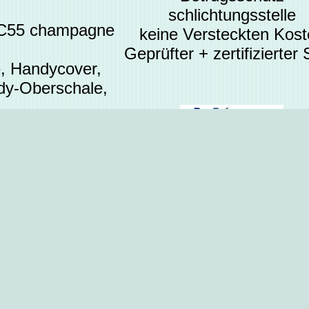
schlichtungsstelle
 C55 champagne
keine Versteckten Kos
Geprüfter + zertifizierter
e, Handycover,
dy-Oberschale,
en
Preisangaben
 ab
<<
Oberschalen
original
Oberschale, Cover,