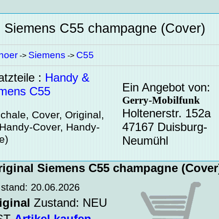
al Siemens C55 champagne (Cover)
hoer
Siemens
C55
->
->
tzteile :
Handy &
Ein Angebot von:
emens C55
Gerry-Mobilfunk
Holtenerstr. 152a
hale, Cover, Original,
47167 Duisburg-
 Handy-Cover, Handy-
e)
Neumühl
iginal Siemens C55 champagne (Cover
stand: 20.06.2026
iginal
Zustand: NEU
WST
Artikel kaufen