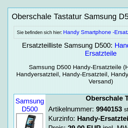
Oberschale Tastatur Samsung D50
Handy Smartphone -Ersatz
Sie befinden sich hier:
Ersatzteilliste Samsung D500:
Han
Ersatzteile
Samsung D500
Handy-Ersatzteile
(H
Handyersatzteil, Handy-Ersatzteil, Handy
Versand)
Oberschale T
Samsung
D500
Artikelnummer:
9940153
s
Kurzinfo:
Handy-Ersatztei
Preis:
29.00
EUR
incl. 