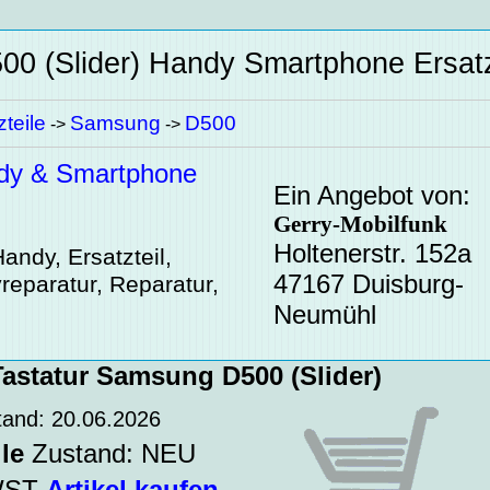
0 (Slider)
Handy Smartphone Ersatz
teile
Samsung
D500
->
->
dy & Smartphone
Ein Angebot von:
Gerry-Mobilfunk
Holtenerstr. 152a
andy, Ersatzteil,
47167 Duisburg-
reparatur, Reparatur,
Neumühl
astatur Samsung D500 (Slider)
tand: 20.06.2026
le
Zustand: NEU
MWST
Artikel kaufen