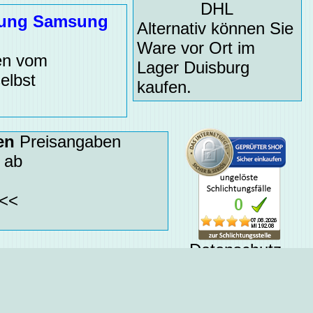
DHL
itung Samsung
Alternativ können Sie
Ware vor Ort im
ßen vom
Lager Duisburg
elbst
kaufen.
en
Preisangaben
 ab
<<
Datenschutz
Betrugsschutz
schlichtungsstelle
keine Versteckten Kos