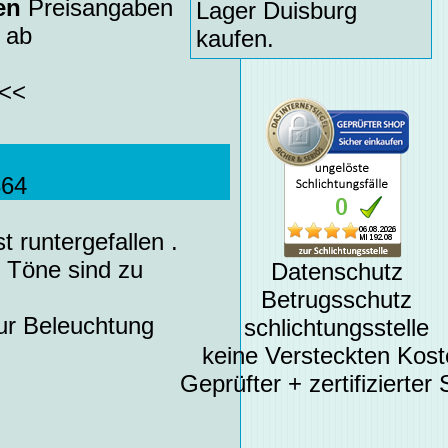
en
Preisangaben
Lager Duisburg
 ab
kaufen.
<<
364
 runtergefallen .
e Töne sind zu
Datenschutz
Betrugsschutz
ur Beleuchtung
schlichtungsstelle
keine Versteckten Kos
Geprüfter + zertifizierter