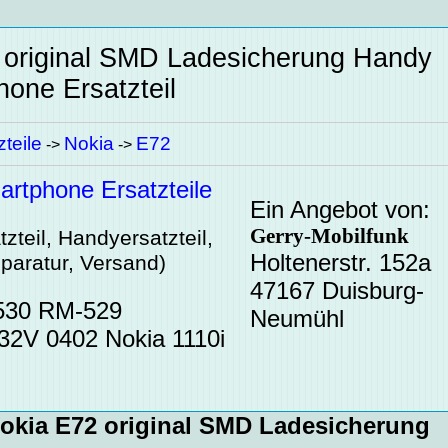
 original SMD Ladesicherung
Handy
one Ersatzteil
teile
Nokia
E72
->
->
rtphone Ersatzteile
Ein Angebot von:
Gerry-Mobilfunk
zteil, Handyersatzteil,
Holtenerstr. 152a
paratur, Versand)
47167 Duisburg-
530 RM-529
Neumühl
2V 0402 Nokia 1110i
Nokia E72 original SMD Ladesicherung