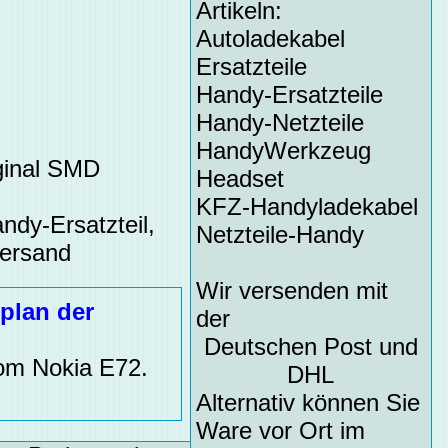
Artikeln:
Autoladekabel
Ersatzteile
Handy-Ersatzteile
Handy-Netzteile
HandyWerkzeug
iginal SMD
Headset
KFZ-Handyladekabel
ndy-Ersatzteil,
Netzteile-Handy
Versand
Wir versenden mit
plan der
der
Deutschen Post und
vom Nokia E72.
DHL
Alternativ können Sie
Ware vor Ort im