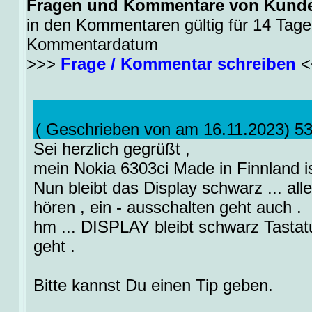
Fragen und Kommentare von Kund
in den Kommentaren gültig für 14 Tage
Kommentardatum
>>>
Frage / Kommentar schreiben
<
( Geschrieben von am 16.11.2023) 5
Sei herzlich gegrüßt ,
mein Nokia 6303ci Made in Finnland ist
Nun bleibt das Display schwarz ... all
hören , ein - ausschalten geht auch .
hm ... DISPLAY bleibt schwarz Tastat
geht .
Bitte kannst Du einen Tip geben.