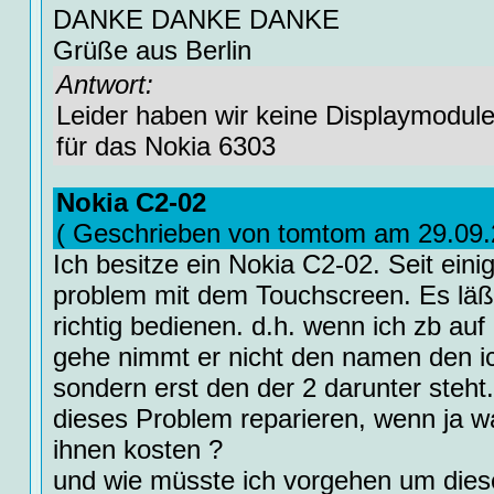
DANKE DANKE DANKE
Grüße aus Berlin
Antwort:
Leider haben wir keine Displaymodul
für das Nokia 6303
Nokia C2-02
( Geschrieben von tomtom am 29.09.
Ich besitze ein Nokia C2-02. Seit einig
problem mit dem Touchscreen. Es läßt
richtig bedienen. d.h. wenn ich zb auf
gehe nimmt er nicht den namen den i
sondern erst den der 2 darunter steh
dieses Problem reparieren, wenn ja w
ihnen kosten ?
und wie müsste ich vorgehen um dies