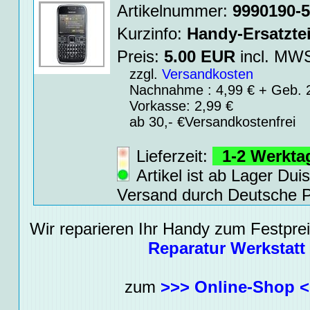
Artikelnummer:
9990190-
Kurzinfo:
Handy-Ersatztei
Preis:
5.00
EUR
incl. M
zzgl.
Versandkosten
Nachnahme : 4,99 € + Geb. 2
Vorkasse: 2,99 €
ab 30,- €Versandkostenfrei
Lieferzeit:
1-2 Werkt
Artikel ist ab Lager Dui
Versand durch Deutsche P
Wir reparieren Ihr Handy zum Festpreis
Reparatur Werkstatt
zum
>>> Online-Shop 