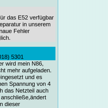
für das E52 verfügbar
Reparatur in unserem
enaue Fehler
lich.
018) 5301
er wird mein N86,
icht mehr aufgeladen.
ingesetzt und es
enen Spannung von 4
h das Netzteil auch
anschließe,ändert
n dieser