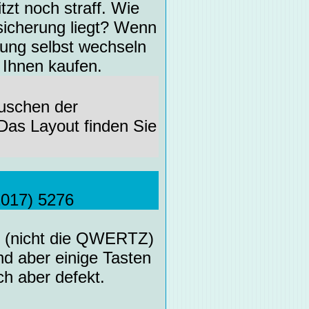
zt noch straff. Wie
sicherung liegt? Wenn
rung selbst wechseln
 Ihnen kaufen.
uschen der
 Das Layout finden Sie
2017) 5276
te (nicht die QWERTZ)
nd aber einige Tasten
ch aber defekt.