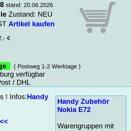
58
stand: 20.06.2026
le
Zustand: NEU
WST
Artikel kaufen
,- €
age
( Postweg 1-2 Werktage )
sburg verfügbar
ost / DHL
 ! Infos:
Handy
Handy Zubehör
Nokia E72
<<<
Warengruppen mit