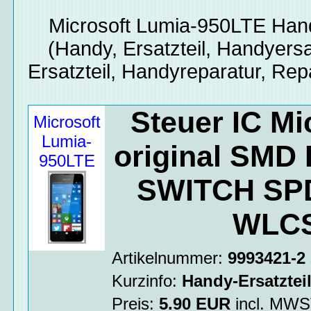
Microsoft Lumia-950LTE
Hand
(Handy, Ersatzteil, Handyersa
Ersatzteil, Handyreparatur, Rep
Steuer IC Mi
Microsoft
Lumia-
original SMD
950LTE
SWITCH SP
WLCS
Artikelnummer:
9993421-2
Kurzinfo:
Handy-Ersatztei
Preis:
5.90
EUR
incl. MW