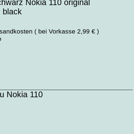
hwarz Nokia 110 original
 black
sandkosten ( bei Vorkasse 2,99 € )
e
ku Nokia 110
andkosten ( bei Vorkasse 2,99 € )
verkauft