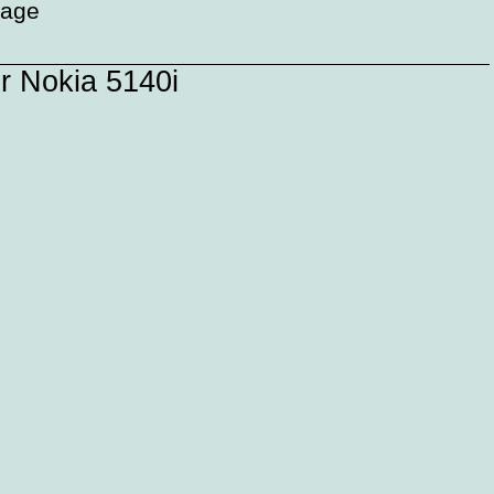
tage
r Nokia 5140i
rsandkosten ( bei Vorkasse 2,99 € )
ge
 -Schalter Nokia 5140i original SMD
sandkosten ( bei Vorkasse 2,99 € )
sverkauft
a 5140i