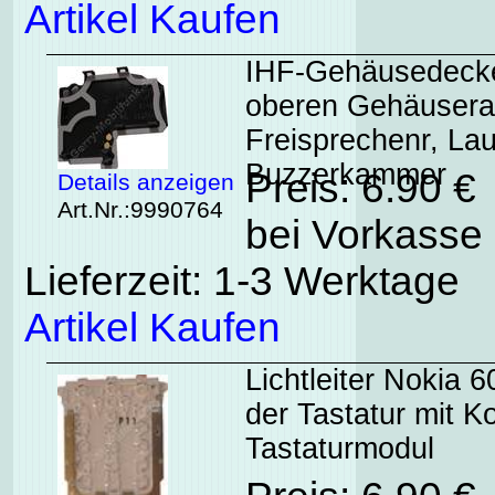
Artikel Kaufen
IHF-Gehäusedecke
oberen Gehäusera
Freisprechenr, La
Buzzerkammer
Preis: 6.90 €
Details anzeigen
Art.Nr.:9990764
bei Vorkasse 
Lieferzeit: 1-3 Werktage
Artikel Kaufen
Lichtleiter Nokia 
der Tastatur mit K
Tastaturmodul