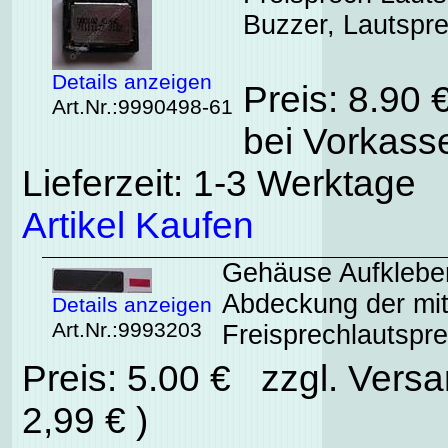
Buzzer, Lautspre
Details anzeigen
Preis: 8.90 
Art.Nr.:9990498-61
bei Vorkasse
Lieferzeit: 1-3 Werktage
Artikel Kaufen
Gehäuse Aufkleber
Abdeckung der mi
Details anzeigen
Art.Nr.:9993203
Freisprechlautspr
Preis: 5.00 € zzgl. Vers
2,99 € )