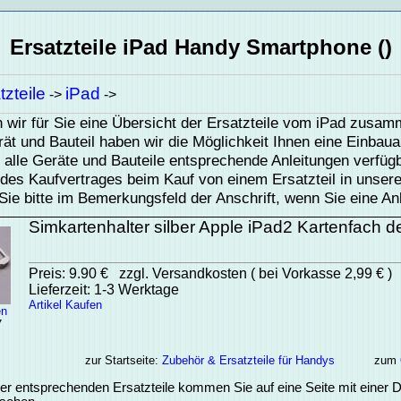
Ersatzteile iPad Handy Smartphone ()
zteile
iPad
->
->
 wir für Sie eine Übersicht der Ersatzteile vom iPad zusamm
ät und Bauteil haben wir die Möglichkeit Ihnen eine Einbaua
ür alle Geräte und Bauteile entsprechende Anleitungen verfügb
 des Kaufvertrages beim Kauf von einem Ersatzteil in unse
ie bitte im Bemerkungsfeld der Anschrift, wenn Sie eine An
Simkartenhalter silber Apple iPad2 Kartenfach d
Preis: 9.90 € zzgl. Versandkosten ( bei Vorkasse 2,99 € )
Lieferzeit: 1-3 Werktage
Artikel Kaufen
en
7
zur Startseite:
Zubehör & Ersatzteile für Handys
zum
er entsprechenden Ersatzteile kommen Sie auf eine Seite mit einer De