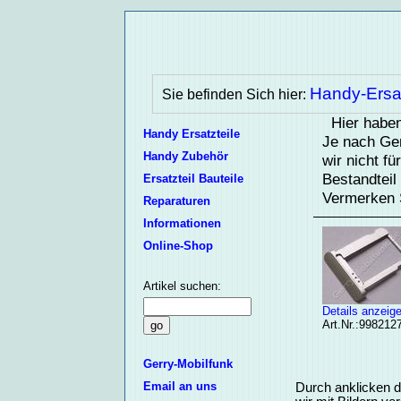
Handy-Ersat
Sie befinden Sich hier:
Hier haben
Handy Ersatzteile
Je nach Ger
Handy Zubehör
wir nicht f
Bestandteil
Ersatzteil Bauteile
Vermerken S
Reparaturen
Informationen
Online-Shop
Artikel suchen:
Details anzeig
Art.Nr.:998212
Gerry-Mobilfunk
Email an uns
Durch anklicken d