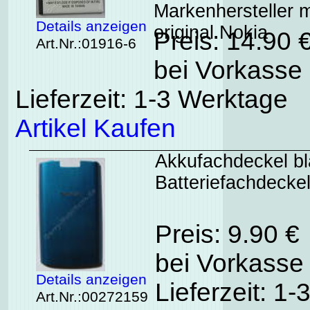
Markenhersteller m
Details anzeigen
original Nokia
Preis: 14.90 
Art.Nr.:01916-6
bei Vorkasse 
Lieferzeit: 1-3 Werktage
Artikel Kaufen
Akkufachdeckel bl
Batteriefachdeckel
Preis: 9.90 €
bei Vorkasse 
Details anzeigen
Lieferzeit: 1
Art.Nr.:00272159