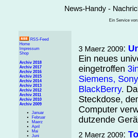
News-Handy - Nachric
Ein Service v
RSS-Feed
Home
:
Un
3 Maerz 2009
Impressum
Shop
Ein neues univ
Archiv 2018
eingetroffen
3i
Archiv 2017
Archiv 2016
Archiv 2015
Siemens, Sony
Archiv 2014
Archiv 2013
BlackBerry
. Da
Archiv 2012
Archiv 2011
Steckdose, de
Archiv 2010
Archiv 2009
Computer verw
Januar
dutzende Gerät
Februar
Maerz
April
Mai
:
To
2 Maerz 2009
Juni