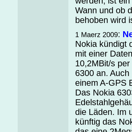
werden, ist ei
Wann und ob d
behoben wird i
:
Ne
1 Maerz 2009
Nokia kündigt 
mit einer Date
10,2MBit/s per
6300 an. Auch
einem A-GPS E
Das Nokia 6303
Edelstahlgehä
die Läden. Im 
künftig das No
das eine 2Mega