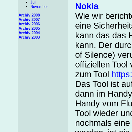
Juli
Nokia
November
Wie wir berich
Archiv 2008
Archiv 2007
eine Sicherhei
Archiv 2006
Archiv 2005
Archiv 2004
kann das das 
Archiv 2003
kann. Der dur
of Silence) ve
offiziellen To
zum Tool
https
Das Tool ist au
dann im Handy 
Handy vom Fluch
Tool wieder un
nochmals eine