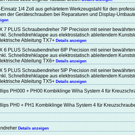
-Einsatz 1/4 Zoll aus gehärtetem Werkzeugstahl für den profess
fnen der Geräteschrauben bei Reparaturen und Display-Umbau
eigen
7 PLUS Schraubendreher 7IP Precision mit seiner bewährten
nkl. Schnelldrehklappe aus elektrostatisch ableitendem Kunststof
elektrische Ableitung TX7+
Details anzeigen
6 PLUS Schraubendreher 6IP Precision mit seiner bewährten
nkl. Schnelldrehklappe aus elektrostatisch ableitendem Kunststof
elektrische Ableitung TX6+
Details anzeigen
5 PLUS Schraubendreher 5IP Precision mit seiner bewährten
nkl. Schnelldrehklappe aus elektrostatisch ableitendem Kunststof
elektrische Ableitung TX5+
Details anzeigen
illips PH000 + PH00 Kombiklinge Wiha System 4 für Kreuzsch
illips PH0 + PH1 Kombiklinge Wiha System 4 für Kreuzschrau
endreher
Details anzeigen