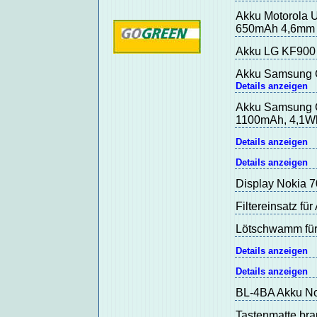
Akku Motorola 
650mAh 4,6mm 
Akku LG KF900 P
Akku Samsung G
Details anzeigen
Akku Samsung G
1100mAh, 4,1
Details anzeigen
Details anzeigen
Display Nokia 7
Filtereinsatz f
Lötschwamm für
Details anzeigen
Details anzeigen
BL-4BA Akku Nok
Tastenmatte bra