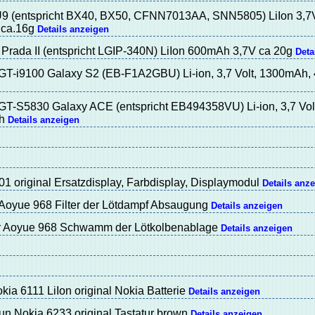
U9 (entspricht BX40, BX50, CFNN7013AA, SNN5805) LiIon 3,7V
ca.16g
Details anzeigen
rada II (entspricht LGIP-340N) LiIon 600mAh 3,7V ca 20g
Deta
T-i9100 Galaxy S2 (EB-F1A2GBU) Li-ion, 3,7 Volt, 1300mAh,
T-S5830 Galaxy ACE (entspricht EB494358VU) Li-ion, 3,7 Volt
Wh
Details anzeigen
01 original Ersatzdisplay, Farbdisplay, Displaymodul
Details anz
ür Aoyue 968 Filter der Lötdampf Absaugung
Details anzeigen
 Aoyue 968 Schwamm der Lötkolbenablage
Details anzeigen
ia 6111 LiIon original Nokia Batterie
Details anzeigen
un Nokia 6233 original Tastatur brown
Details anzeigen