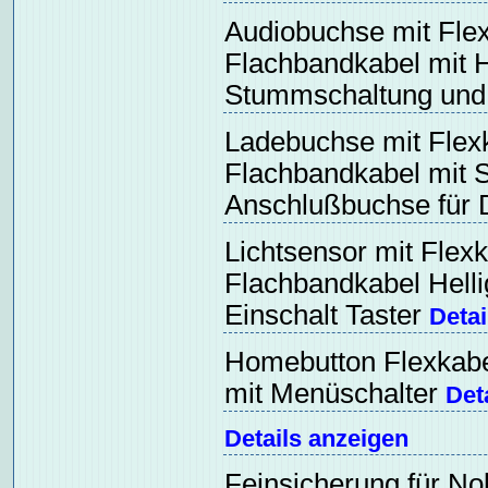
Audiobuchse mit Fle
Flachbandkabel mit H
Stummschaltung und 
Ladebuchse mit Flex
Flachbandkabel mit 
Anschlußbuchse für 
Lichtsensor mit Flex
Flachbandkabel Helli
Einschalt Taster
Detai
Homebutton Flexkabe
mit Menüschalter
Det
Details anzeigen
Feinsicherung für No