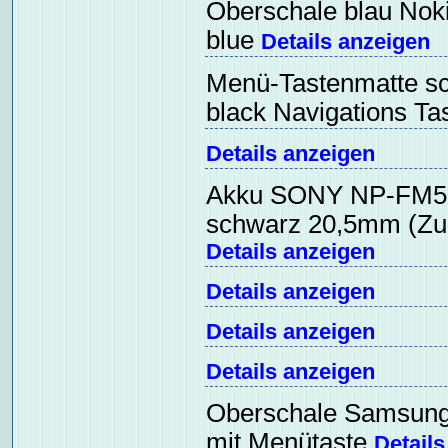
Oberschale blau Noki
blue
Details anzeigen
Menü-Tastenmatte sch
black Navigations Ta
Details anzeigen
Akku SONY NP-FM50
schwarz 20,5mm (Zub
Details anzeigen
Details anzeigen
Details anzeigen
Details anzeigen
Oberschale Samsung
mit Menütaste
Details