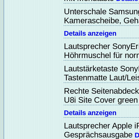
Unterschale Samsun
Kamerascheibe, Ge
Details anzeigen
Lautsprecher SonyEri
Höhrmuschel für nor
Lautstärketaste Sony
Tastenmatte Laut/Le
Rechte Seitenabdeck
U8i Site Cover gree
Details anzeigen
Lautsprecher Apple i
Gesprächsausgabe
D