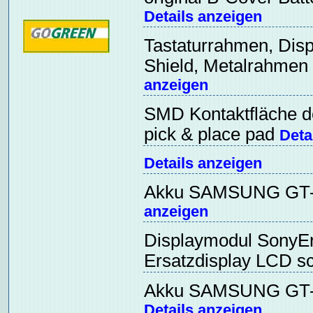
Details anzeigen
Tastaturrahmen, Disp
Shield, Metalrahmen 
anzeigen
SMD Kontaktfläche de
pick & place pad
Deta
Details anzeigen
Akku SAMSUNG GT-
anzeigen
Displaymodul SonyEr
Ersatzdisplay LCD 
Akku SAMSUNG GT-B
Details anzeigen