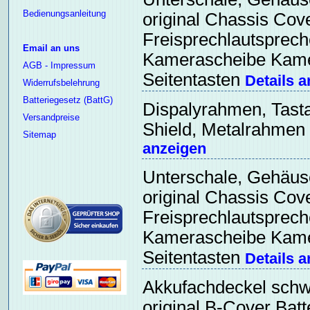
Bedienungsanleitung
original Chassis Cov
Freisprechlautsprec
Email an uns
Kamerascheibe Kamer
AGB - Impressum
Seitentasten
Details 
Widerrufsbelehrung
Batteriegesetz (BattG)
Dispalyrahmen, Tasta
Versandpreise
Shield, Metalrahmen 
Sitemap
anzeigen
Unterschale, Gehäus
original Chassis Cov
Freisprechlautsprec
Kamerascheibe Kamer
Seitentasten
Details 
Akkufachdeckel schw
original B-Cover Batt