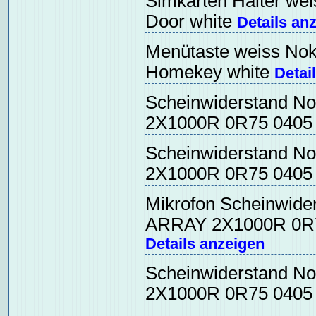
Simkarten Halter wei
Door white
Details an
Menütaste weiss Noki
Homekey white
Detai
Scheinwiderstand 
2X1000R 0R75 040
Scheinwiderstand N
2X1000R 0R75 040
Mikrofon Scheinwid
ARRAY 2X1000R 0R7
Details anzeigen
Scheinwiderstand N
2X1000R 0R75 040