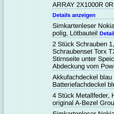
ARRAY 2X1000R 0R
Details anzeigen
Simkartenleser Nokia
polig, Lötbauteil
Detai
2 Stück Schrauben 
Schraubenset Torx T
Stirnseite unter Spe
Abdeckung vom Pow
Akkufachdeckel blau
Batteriefachdeckel b
4 Stück Metallfeder,
original A-Bezel Gro
Simkartenleser Nokia