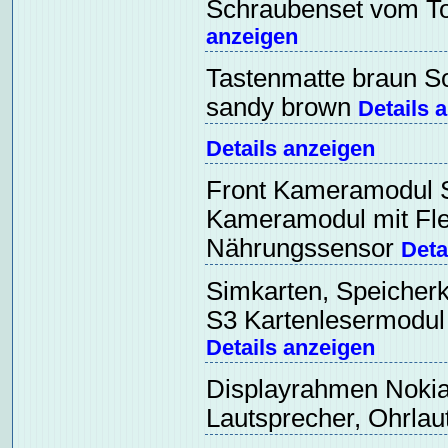
Schraubenset vom To
anzeigen
Tastenmatte braun S
sandy brown
Details 
Details anzeigen
Front Kameramodul S
Kameramodul mit Fle
Nährungssensor
Deta
Simkarten, Speicher
S3 Kartenlesermodul 
Details anzeigen
Displayrahmen Nokia
Lautsprecher, Ohrla