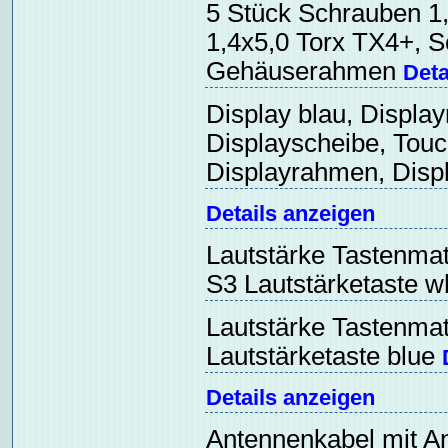
5 Stück Schrauben 
1,4x5,0 Torx TX4+, 
Gehäuserahmen
Deta
Display blau, Displ
Displayscheibe, Touc
Displayrahmen, Disp
Details anzeigen
Lautstärke Tastenma
S3 Lautstärketaste w
Lautstärke Tastenma
Lautstärketaste blue
Details anzeigen
Antennenkabel mit A