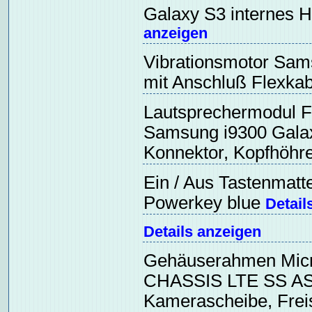
Galaxy S3 internes
anzeigen
Vibrationsmotor Sam
mit Anschluß Flexka
Lautsprechermodul F
Samsung i9300 Galax
Konnektor, Kopfhöhr
Ein / Aus Tastenmat
Powerkey blue
Detail
Details anzeigen
Gehäuserahmen Micro
CHASSIS LTE SS A
Kamerascheibe, Frei