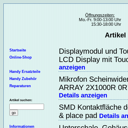
Öffnungszeiten:
Mo.-Fr. 9:00-13:00 Uhr
15:30-18:00 Uhr
Artikel
Displaymodul und To
Startseite
Online-Shop
LCD Display mit Tou
anzeigen
Handy Ersatzteile
Mikrofon Scheinwid
Handy Zubehör
ARRAY 2X1000R 0R7
Reparaturen
Details anzeigen
Artikel suchen:
SMD Kontaktfläche de
& place pad
Details a
Unterschale, Gehäus
Informationen