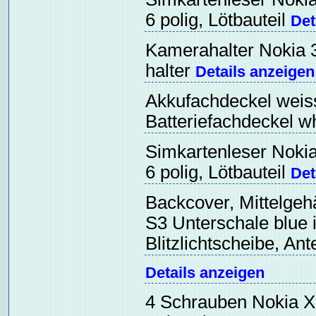
6 polig, Lötbauteil
Det
Kamerahalter Nokia 
halter
Details anzeigen
Akkufachdeckel weis
Batteriefachdeckel w
Simkartenleser Nokia
6 polig, Lötbauteil
Det
Backcover, Mittelge
S3 Unterschale blue 
Blitzlichtscheibe, An
Details anzeigen
4 Schrauben Nokia X7