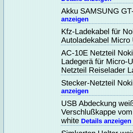
Akku SAMSUNG GT-
anzeigen
Kfz-Ladekabel für Nok
Autoladekabel Micr
AC-10E Netzteil Noki
Ladegerä für Micro-
Netzteil Reiselader 
Stecker-Netzteil Nok
anzeigen
USB Abdeckung weiß 
Verschlußkappe vom
white
Details anzeigen