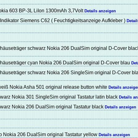
okia 603 BP-3L LiIon 1300mAh 3,7Volt
Details anzeigen
Indikator Siemens C62 ( Feuchtigkeitsanzeige Aufkleber )
Detai
häuseträger schwarz Nokia 206 DualSim original D-Cover bla
häuseträger cyan Nokia 206 DualSim original D-Cover blau
Det
häuseträger schwarz Nokia 206 SingleSim original D-Cover bl
eiß Nokia Asha 501 original release button white
Details anzeige
warz Nokia 301 SingleSim original Tastatur latin black
Details a
warz Nokia 206 DualSim original Tastatur black
Details anzeigen
b Nokia 206 DualSim original Tastatur yellow
Details anzeigen