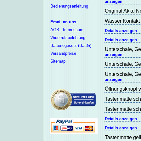
anzeigen
Bedienungsanleitung
Original Akku N
Wasser Kontakt 
Email an uns
AGB - Impressum
Details anzeigen
Widerrufsbelehrung
Details anzeigen
Batteriegesetz (BattG)
Unterschale, Ge
Versandpreise
anzeigen
Sitemap
Unterschale, Ge
Unterschale, Ge
anzeigen
Öffnungsknopf w
Tastenmatte sch
Tastenmatte sch
Details anzeigen
Details anzeigen
Tastenmatte gel